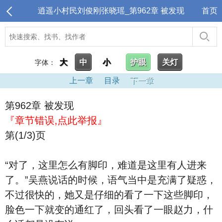
逍遥小村民刘俊刚张晓瑶_第962章 被发现
首页
大
中
小
护眼
关灯
字体：
上一章
目录
下一章
第962章 被发现
『章节错误,点此举报』
第(1/3)页
“对了，这里怎么有脚印，难道是这里有人进来
了。”吴燕说话的时候，语气当中是充满了疑惑，
不过很快的，她又是仔细的看了一下这些脚印，
脸色一下就变的通红了，回头看了一眼赵力，什