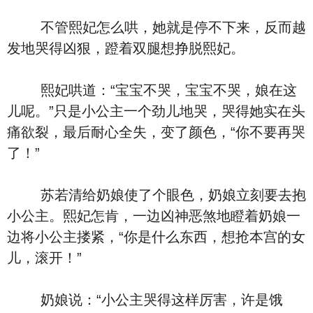
不管熙妃怎么哄，她就是停不下来，反而越
发地哭得凶狠，蹬着双腿想挣脱熙妃。
熙妃哄道：“宝宝不哭，宝宝不哭，娘在这
儿呢。”只是小公主一个劲儿地哭，哭得她实在头
痛欲裂，最后耐心全失，变了颜色，“你不要再哭
了！”
苏若清给奶娘使了个眼色，奶娘立刻要去抱
小公主。熙妃怎肯，一边凶神恶煞地瞪着奶娘一
边将小公主搂紧，“你是什么东西，想抢本宫的女
儿，滚开！”
奶娘说：“小公主哭得这样厉害，许是饿