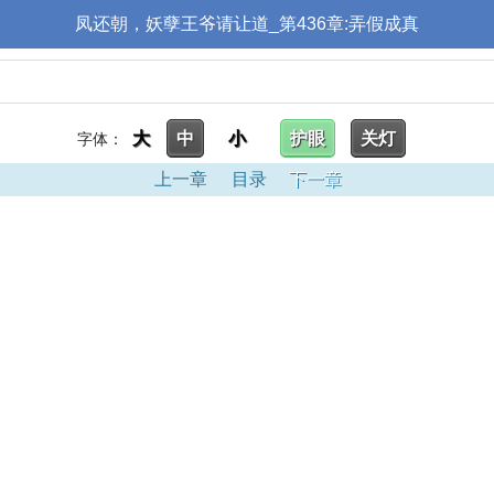
凤还朝，妖孽王爷请让道_第436章:弄假成真
大
中
小
护眼
关灯
字体：
上一章
目录
下一章