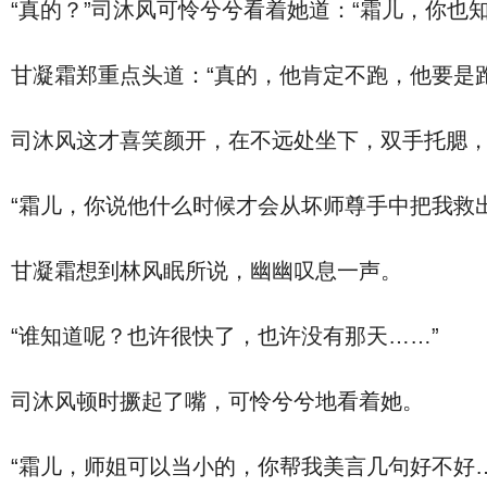
“真的？”司沐风可怜兮兮看着她道：“霜儿，你也
甘凝霜郑重点头道：“真的，他肯定不跑，他要是
司沐风这才喜笑颜开，在不远处坐下，双手托腮
“霜儿，你说他什么时候才会从坏师尊手中把我救
甘凝霜想到林风眠所说，幽幽叹息一声。
“谁知道呢？也许很快了，也许没有那天……”
司沐风顿时撅起了嘴，可怜兮兮地看着她。
“霜儿，师姐可以当小的，你帮我美言几句好不好…