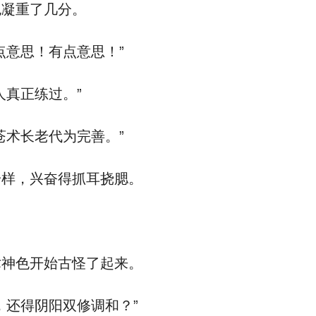
色凝重了几分。
点意思！有点意思！”
人真正练过。”
苍术长老代为完善。”
一样，兴奋得抓耳挠腮。
术神色开始古怪了起来。
，还得阴阳双修调和？”