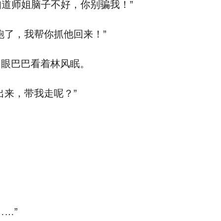
知道师姐脑子不好，你别骗我！”
跑了，我帮你抓他回来！”
，眼巴巴看着林风眠。
出来，带我走呢？”
…”