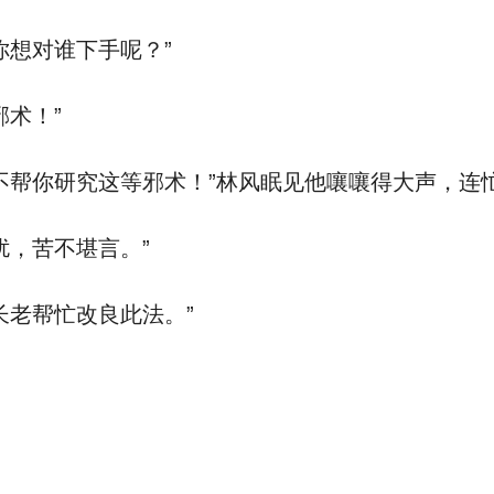
你想对谁下手呢？”
术！”
不帮你研究这等邪术！”林风眠见他嚷嚷得大声，连
扰，苦不堪言。”
长老帮忙改良此法。”