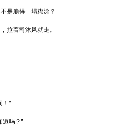
岂不是崩得一塌糊涂？
间，拉着司沐风就走。
！”
道吗？”