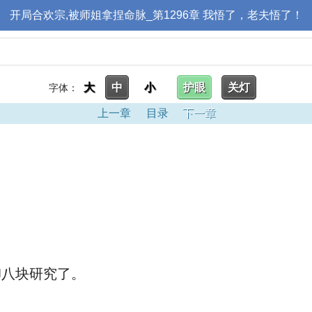
开局合欢宗,被师姐拿捏命脉_第1296章 我悟了，老夫悟了！
大
中
小
护眼
关灯
字体：
上一章
目录
下一章
卸八块研究了。