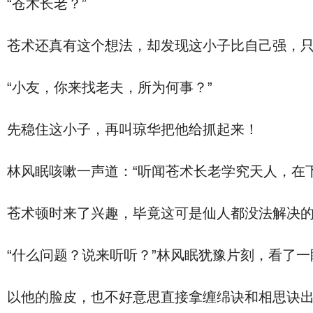
“苍术长老？”
苍术还真有这个想法，却发现这小子比自己强，
“小友，你来找老夫，所为何事？”
先稳住这小子，再叫琼华把他给抓起来！
林风眠咳嗽一声道：“听闻苍术长老学究天人，在
苍术顿时来了兴趣，毕竟这可是仙人都没法解决
“什么问题？说来听听？”林风眠犹豫片刻，看了
以他的脸皮，也不好意思直接拿缠绵诀和相思诀