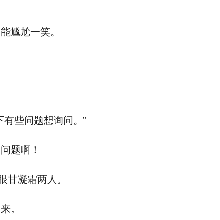
只能尴尬一笑。
下有些问题想询问。”
的问题啊！
一眼甘凝霜两人。
出来。