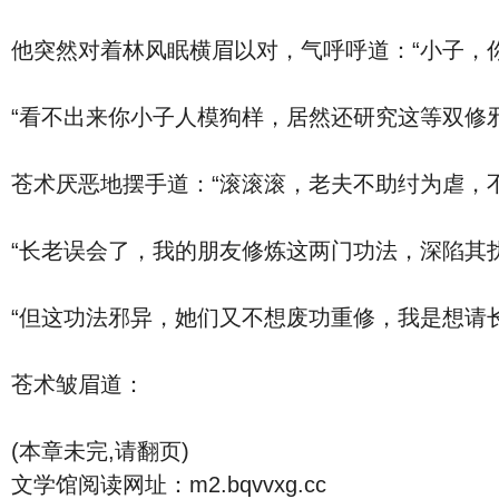
他突然对着林风眠横眉以对，气呼呼道：“小子，
“看不出来你小子人模狗样，居然还研究这等双修邪
苍术厌恶地摆手道：“滚滚滚，老夫不助纣为虐，
“长老误会了，我的朋友修炼这两门功法，深陷其
“但这功法邪异，她们又不想废功重修，我是想请
苍术皱眉道：
(本章未完,请翻页)
文学馆阅读网址：m2.bqvvxg.cc