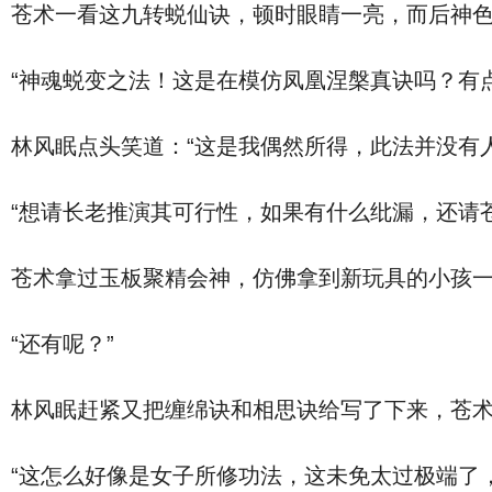
苍术一看这九转蜕仙诀，顿时眼睛一亮，而后神
“神魂蜕变之法！这是在模仿凤凰涅槃真诀吗？有
林风眠点头笑道：“这是我偶然所得，此法并没有
“想请长老推演其可行性，如果有什么纰漏，还请
苍术拿过玉板聚精会神，仿佛拿到新玩具的小孩
“还有呢？”
林风眠赶紧又把缠绵诀和相思诀给写了下来，苍
“这怎么好像是女子所修功法，这未免太过极端了