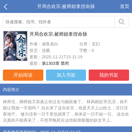
开局合欢宗,被师姐拿捏命脉
首页
开局合欢宗,被师姐拿捏命脉
作者：咸鱼老白
分类：玄幻
状态：连载
字数：0
更新：2025-11-21T15:11:19
最新：
第1303章 禁闭
开始阅读
加入书架
我的书架
内容简介
林师兄，柳师姐又双叒让你过去与她双修了。 林风眠欲哭无泪，就不
能让我放一天假吗？ 自从来了这合欢宗，他是天天上山松土，没日没
夜地干。 修为没有一日千里也就算了，身体还一日不如一日。 这合欢
宗真的不能再呆了，不然早晚死在这些敲骨吸髓的妖女手上。