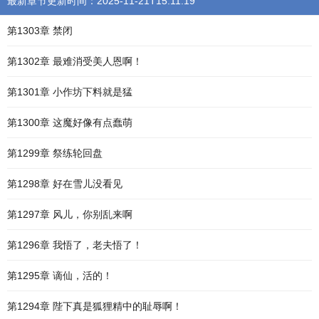
最新章节更新时间：2025-11-21T15:11:19
第1303章 禁闭
第1302章 最难消受美人恩啊！
第1301章 小作坊下料就是猛
第1300章 这魔好像有点蠢萌
第1299章 祭练轮回盘
第1298章 好在雪儿没看见
第1297章 风儿，你别乱来啊
第1296章 我悟了，老夫悟了！
第1295章 谪仙，活的！
第1294章 陛下真是狐狸精中的耻辱啊！