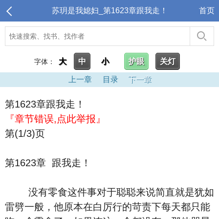
苏玥是我媳妇_第1623章跟我走！
首页
大
中
小
护眼
关灯
字体：
上一章
目录
下一章
第1623章跟我走！
『章节错误,点此举报』
第(1/3)页
第1623章 跟我走！
没有零食这件事对于聪聪来说简直就是犹如
雷劈一般，他原本在白厉行的苛责下每天都只能