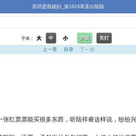
苏玥是我媳妇_第1624章孟白陆陆
大
中
小
护眼
关灯
字体：
上一章
目录
下一章
张红票票能买很多东西，听陆祥睿这样说，纷纷兴