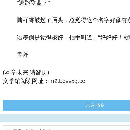
“逃跑联盟？”
陆祥睿皱起了眉头，总觉得这个名字好像有点
语墨倒是觉得极好，拍手叫道，“好好好！就叫
孟舒
(本章未完,请翻页)
文学馆阅读网址：m2.bqvvxg.cc
加入书签