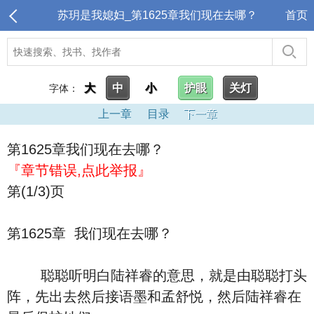
苏玥是我媳妇_第1625章我们现在去哪？
首页
大
中
小
护眼
关灯
字体：
上一章
目录
下一章
第1625章我们现在去哪？
『章节错误,点此举报』
第(1/3)页
第1625章 我们现在去哪？
聪聪听明白陆祥睿的意思，就是由聪聪打头
阵，先出去然后接语墨和孟舒悦，然后陆祥睿在